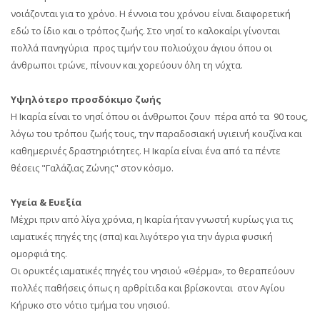
νοιάζονται για το χρόνο. Η έννοια του χρόνου είναι διαφορετική
εδώ το ίδιο και ο τρόπος ζωής. Στο νησί το καλοκαίρι γίνονται
πολλά πανηγύρια προς τιμήν του πολιούχου άγιου όπου οι
άνθρωποι τρώνε, πίνουν και χορεύουν όλη τη νύχτα.
Υψηλότερo προσδόκιμο ζωής
Η Ικαρία είναι το νησί όπου οι άνθρωποι ζουν πέρα από τα 90 τους,
λόγω του τρόπου ζωής τους, την παραδοσιακή υγιεινή κουζίνα και
καθημερινές δραστηριότητες. Η Ικαρία είναι ένα από τα πέντε
θέσεις "Γαλάζιας Ζώνης" στον κόσμο.
Υγεία & Ευεξία
Μέχρι πριν από λίγα χρόνια, η Ικαρία ήταν γνωστή κυρίως για τις
ιαματικές πηγές της (σπα) και λιγότερο για την άγρια φυσική
ομορφιά της.
Οι ορυκτές ιαματικές πηγές του νησιού «Θέρμα», το θεραπεύουν
πολλές παθήσεις όπως η αρθρίτιδα και βρίσκονται στον Αγίου
Κήρυκο στο νότιο τμήμα του νησιού.