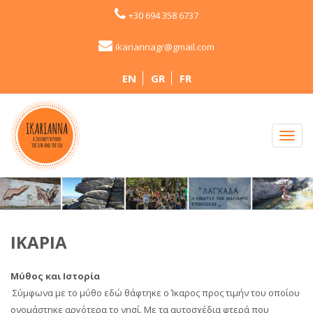
+30 694 358 6737
ikariannagr@gmail.com
EN
GR
FR
ΙΚΑΡΊΑ
Μύθος και Ιστορία
Σύμφωνα με το μύθο εδώ θάφτηκε ο Ίκαρος προς τιμήν του οποίου
ονομάστηκε αργότερα το νησί. Με τα αυτοσχέδια φτερά που