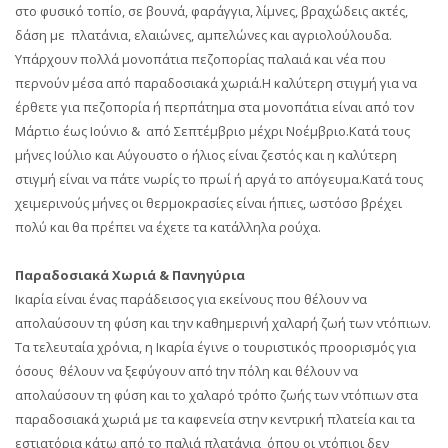
στο φυσικό τοπίο, σε βουνά, φαράγγια, λίμνες, βραχώδεις ακτές,
δάση με πλατάνια, ελαιώνες, αμπελώνες και αγριολούλουδα.
Υπάρχουν πολλά μονοπάτια πεζοπορίας παλαιά και νέα που
περνούν μέσα από παραδοσιακά χωριά.Η καλύτερη στιγμή για να
έρθετε για πεζοπορία ή περπάτημα στα μονοπάτια είναι από τον
Μάρτιο έως Ιούνιο & από Σεπτέμβριο μέχρι Νοέμβριο.Κατά τους
μήνες Ιούλιο και Αύγουστο ο ήλιος είναι ζεστός και η καλύτερη
στιγμή είναι να πάτε νωρίς το πρωί ή αργά το απόγευμα.Κατά τους
χειμερινούς μήνες οι θερμοκρασίες είναι ήπιες, ωστόσο βρέχει
πολύ και θα πρέπει να έχετε τα κατάλληλα ρούχα.
Παραδοσιακά Χωριά & Πανηγύρια
Ικαρία είναι ένας παράδεισος για εκείνους που θέλουν να
απολαύσουν τη φύση και την καθημερινή χαλαρή ζωή των ντόπιων.
Τα τελευταία χρόνια, η Ικαρία έγινε ο τουριστικός προορισμός για
όσους θέλουν να ξεφύγουν από tην πόλη και θέλουν να
απολαύσουν τη φύση και το χαλαρό τρόπο ζωής των ντόπιων στα
παραδοσιακά χωριά με τα καφενεία στην κεντρική πλατεία και τα
εστιατόρια κάτω από το παλιά πλατάνια όπου οι ντόπιοι δεν