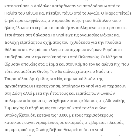
κατασκεύασε ο Δαίδαλος κατόρθωσαν να αποδράσουν από το
Παλάτι του Μίνωα και πέταξαν πάνω από το Αιγαίο. Ο Ίκαρος πέταξε
ψηλότερα αψηφώντας την προειδοποίηση του Δαίδαλου και ο
ήλιος έλιωσε το κερί με το οποίο ήταν κολλημένα τα φτερά του κι
έτσι έπεσε στη θάλασσα.Το νησί είχε τις ονομασίες Μάκρις και
Δολύχη εξαιτίας του σχήματός του ,Ιχθυόεσσα για την πλούσια
θάλασσα και Ανεμόεσσα λόγω των ισχυρών ανέμων. Ευρήματα
επιβεβαιώνουν την κατοίκησή του από Πελασγούς. Οι Μιλήσιοι
ίδρυσαν αποικίες στα Θέρμα και στον Κάμπο τον 8ο αιώνα π.χ. που
τότε ονομαζόταν Οινόη. Τον 6ο αιώνα χτίστηκε ο Ναός της
Ταυροπόλου Αρτέμιδος στο Να, σημαντικό λιμάνι της
αρχαιότητας.Οι Πέρσες χρησιμοποίησαν το νησί για να περάσουν
στη Δύση αλλά μετά την ήττα τους και εξαιτίας των Ιωνικών
πολέμων οι Ικαριώτες εντάχθηκαν στους κόλπους της Αθηναϊκής
Συμμαχίας.Ο πληθυσμός του νησιού κατά τον 5ο αιώνα
υπολογίζεται ότι έφτανε τις 13.000 με τους περισσότερους
κατοίκους συγκεντρωμένους σε οικισμούς της βόρειας πλευράς,
περιμετρικά της Οινόης.Βέβαιο θεωρείται ότι το νησί