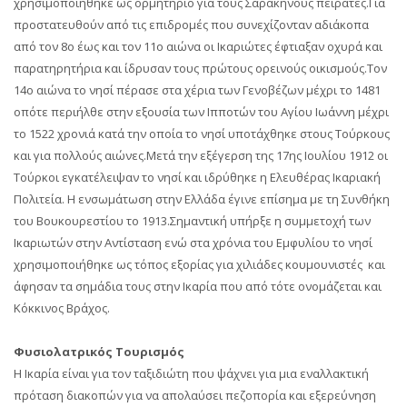
χρησιμοποιήθηκε ως ορμητήριο για τους Σαρακηνούς πειρατές.Για
προστατευθούν από τις επιδρομές που συνεχίζονταν αδιάκοπα
από τον 8ο έως και τον 11ο αιώνα οι Ικαριώτες έφτιαξαν οχυρά και
παρατηρητήρια και ίδρυσαν τους πρώτους ορεινούς οικισμούς.Τον
14ο αιώνα το νησί πέρασε στα χέρια των Γενοβέζων μέχρι το 1481
οπότε περιήλθε στην εξουσία των Ιπποτών του Αγίου Ιωάννη μέχρι
το 1522 χρονιά κατά την οποία το νησί υποτάχθηκε στους Τούρκους
και για πολλούς αιώνες.Μετά την εξέγερση της 17ης Ιουλίου 1912 οι
Τούρκοι εγκατέλειψαν το νησί και ιδρύθηκε η Ελευθέρας Ικαριακή
Πολιτεία. Η ενσωμάτωση στην Ελλάδα έγινε επίσημα με τη Συνθήκη
του Βουκουρεστίου το 1913.Σημαντική υπήρξε η συμμετοχή των
Ικαριωτών στην Αντίσταση ενώ στα χρόνια του Εμφυλίου το νησί
χρησιμοποιήθηκε ως τόπος εξορίας για χιλιάδες κουμουνιστές και
άφησαν τα σημάδια τους στην Ικαρία που από τότε ονομάζεται και
Κόκκινος Βράχος.
Φυσιολατρικός Τουρισμός
Η Ικαρία είναι για τον ταξιδιώτη που ψάχνει για μια εναλλακτική
πρόταση διακοπών για να απολαύσει πεζοπορία και εξερεύνηση