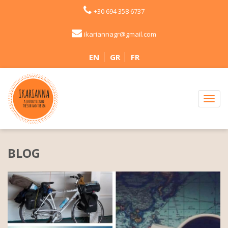
+30 694 358 6737
ikariannagr@gmail.com
EN
GR
FR
BLOG