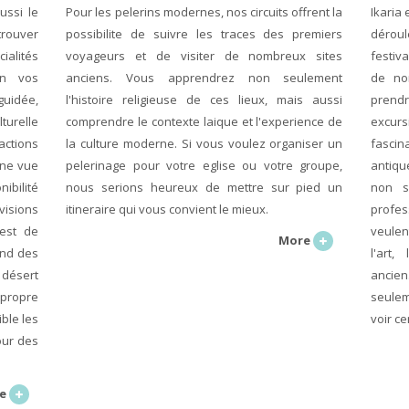
ussi le
Pour les pelerins modernes, nos circuits offrent la
Ikaria 
trouver
possibilite de suivre les traces des premiers
déroul
alités
voyageurs et de visiter de nombreux sites
festiv
on vos
anciens. Vous apprendrez non seulement
de nom
guidée,
l'histoire religieuse de ces lieux, mais aussi
prendr
turelle
comprendre le contexte laique et l'experience de
excurs
ctions
la culture moderne. Si vous voulez organiser un
fascin
une vue
pelerinage pour votre eglise ou votre groupe,
antiqu
nibilité
nous serions heureux de mettre sur pied un
non s
sions
itineraire qui vous convient le mieux.
profes
 est de
veulen
More
end des
l'art
 désert
ancie
 propre
seulem
ble les
voir c
our des
e