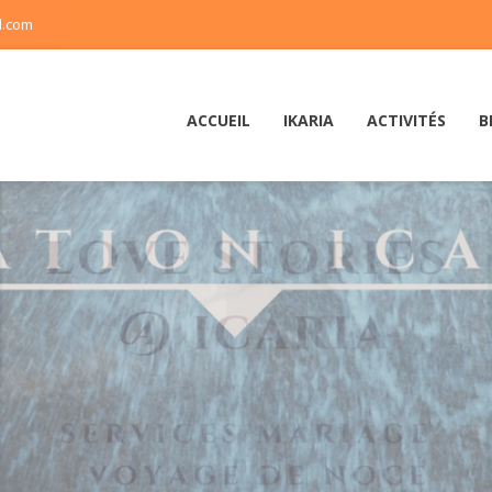
l.com
ACCUEIL
IKARIA
ACTIVITÉS
B
1
2
3
4