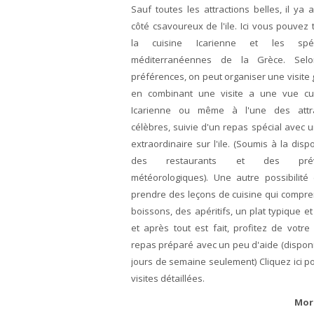
Sauf toutes les attractions belles, il ya a
côté csavoureux de l'ile. Ici vous pouvez 
la cuisine Icarienne et les spéci
méditerranéennes de la Grèce. Sel
préférences, on peut organiser une visite 
en combinant une visite a une vue cul
Icarienne ou même à l'une des attra
célèbres, suivie d'un repas spécial avec 
extraordinaire sur l'ile. (Soumis à la dispo
des restaurants et des prévi
météorologiques). Une autre possibilité
prendre des leçons de cuisine qui compr
boissons, des apéritifs, un plat typique et
et après tout est fait, profitez de votre
repas préparé avec un peu d'aide (disponi
jours de semaine seulement) Cliquez ici p
visites détaillées.
Mor