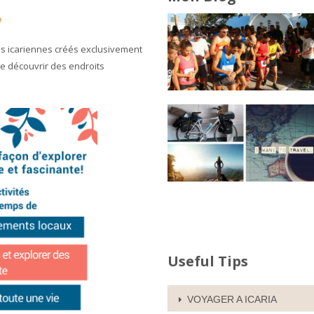
a
es icariennes créés exclusivement
e découvrir des endroits
Useful Tips
VOYAGER A ICARIA