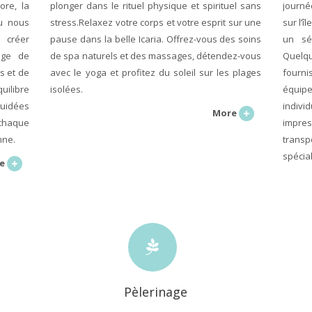
ore, la
plonger dans le rituel physique et spirituel sans
journé
ou nous
stress.Relaxez votre corps et votre esprit sur une
sur l’î
 créer
pause dans la belle Icaria. Offrez-vous des soins
un sém
ange de
de spa naturels et des massages, détendez-vous
Quel
s et de
avec le yoga et profitez du soleil sur les plages
fourn
uilibre
isolées.
équip
guidées
indivi
More
 chaque
impres
mne.
trans
spécial
e
Pèlerinage